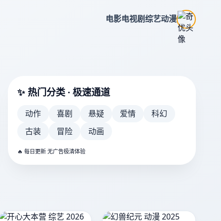
电影
电视剧
综艺
动漫
✨ 热门分类 · 极速通道
动作
喜剧
悬疑
爱情
科幻
古装
冒险
动画
《星辰大海》
热血青春大剧
🔥 每日更新 无广告极清体验