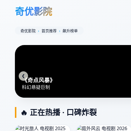
奇优影院
奇优影院
首页推荐
飙升榜单
❮
《奇点风暴》
科幻悬疑巨制
🔥 正在热播 · 口碑炸裂