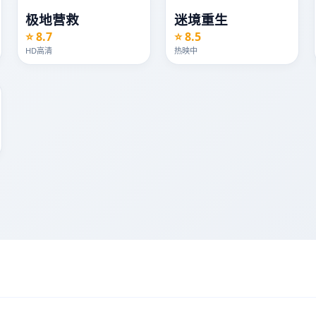
极地营救
迷境重生
⭐ 8.7
⭐ 8.5
HD高清
热映中