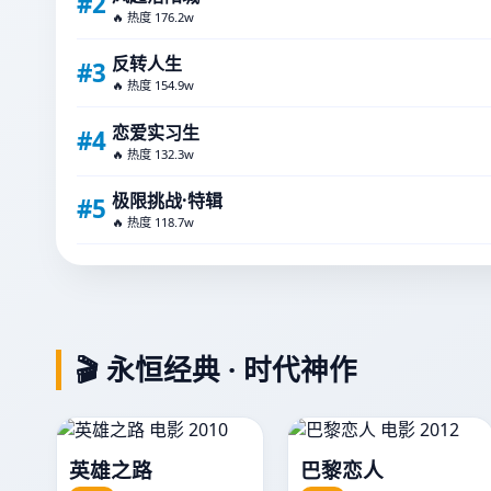
#2
🔥 热度 176.2w
反转人生
#3
🔥 热度 154.9w
恋爱实习生
#4
🔥 热度 132.3w
极限挑战·特辑
#5
🔥 热度 118.7w
🎬 永恒经典 · 时代神作
英雄之路
巴黎恋人