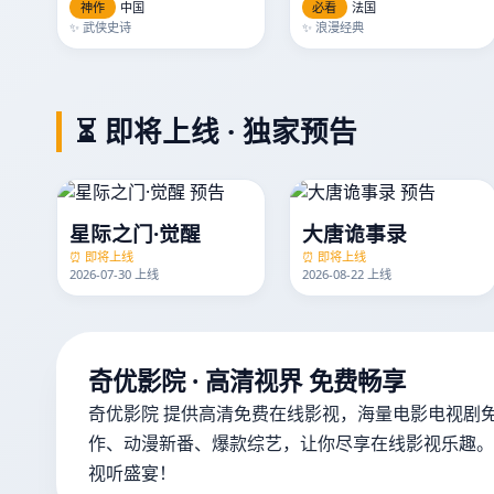
神作
中国
必看
法国
✨ 武侠史诗
✨ 浪漫经典
⏳ 即将上线 · 独家预告
星际之门·觉醒
大唐诡事录
⏰ 即将上线
⏰ 即将上线
2026-07-30 上线
2026-08-22 上线
奇优影院 · 高清视界 免费畅享
奇优影院 提供高清免费在线影视，海量电影电视剧
作、动漫新番、爆款综艺，让你尽享在线影视乐趣。
视听盛宴！