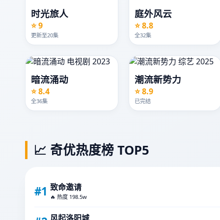
时光旅人
庭外风云
⭐ 9
⭐ 8.8
更新至20集
全32集
暗流涌动
潮流新势力
⭐ 8.4
⭐ 8.9
全36集
已完结
📈 奇优热度榜 TOP5
致命邀请
#1
🔥 热度 198.5w
风起洛阳城